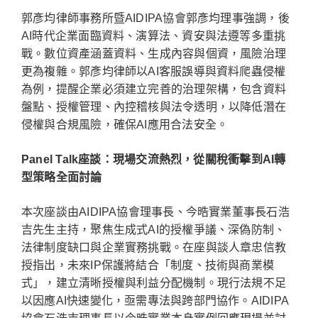
郭彥均律師事務所暨AIDIPA協會郭彥均理事強調，後
AI時代企業面臨資料、演算法、資安與法遵等多重挑
戰。數位資產涵蓋資料、生成內容與個資，風險治理
更為複雜。郭彥均律師以AI客服誤導與資料爬蟲侵權
為例，提醒企業必須建立完善的治理架構，包含資料
盤點、授權管理、內控稽核與法令透明，以降低潛在
侵權與合規風險，確保AI應用合法安全。
Panel Talk座談：現場交流熱烈，從關稅衝擊到AI轉
型策略全面討論
本次座談由AIDIPA協會理事長、今晧實業董事長石浩
吉先生主持，聚焦生成式AI的授權爭議、深偽防制、
法律制度缺口與企業實務挑戰。在座與談人章忠信教
授指出，未來IP保護將結合「制度、技術與商業模
式」，建立清晰授權與利益分配機制。現行法規不足
以因應AI快速變化，亟需專法與跨部門協作。AIDIPA