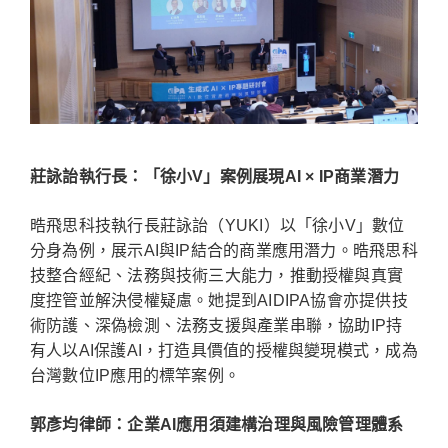
莊詠詒執行長：「徐小V」案例展現AI × IP商業潛力
晧飛思科技執行長莊詠詒（YUKI）以「徐小V」數位
分身為例，展示AI與IP結合的商業應用潛力。晧飛思科
技整合經紀、法務與技術三大能力，推動授權與真實
度控管並解決侵權疑慮。她提到AIDIPA協會亦提供技
術防護、深偽檢測、法務支援與產業串聯，協助IP持
有人以AI保護AI，打造具價值的授權與變現模式，成為
台灣數位IP應用的標竿案例。
郭彥均律師：企業AI應用須建構治理與風險管理體系