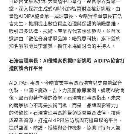
日於台北集思北科大會議中心舉行，產官學界齊聚一
堂，深入探討生成式AI時代的智慧財產權新挑戰，由
當選AIDIPA協會第一屆理事長、今晧實業董事長石浩
吉先生，擔綱提出數位資產治理與保護的前瞻思維，
吸引眾多法律、技術、產業界代表熱烈參與，並首次
邀請由「數位分身領導品牌：晧飛思科技」旗下簽約
知名啦啦隊員李雅英，擔任本場研討會的主持人。
石浩吉理事長：AI侵權案例揭IP新挑戰 AIDIPA協會打
造防護合作平台
AIDIPA理事長、今晧實業董事長石浩吉以史嘉蕾聲音
仿製、中國IP魔改、吉卜力風圖像等案例，說明AI對肖
像、聲音與著作權的衝擊。石浩吉理事長指出，未來
的競爭核心不再是技術門檻，而是「品牌與影響力」
的稀缺性。石浩吉理事長將帶領協會整合法律、技術
與產業資源，打造AI×IP風險防護與商機串聯的平台，
提供監測、防護、授權與合作機制，協助IP持有人兼