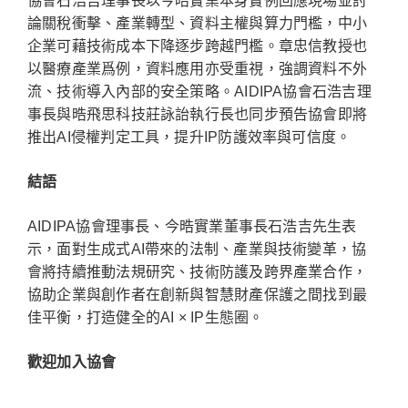
協會石浩吉理事長以今晧實業本身實例回應現場並討
論關稅衝擊、產業轉型、資料主權與算力門檻，中小
企業可藉技術成本下降逐步跨越門檻。章忠信教授也
以醫療產業爲例，資料應用亦受重視，強調資料不外
流、技術導入內部的安全策略。AIDIPA協會石浩吉理
事長與晧飛思科技莊詠詒執行長也同步預告協會即將
推出AI侵權判定工具，提升IP防護效率與可信度。
結語
AIDIPA協會理事長、今晧實業董事長石浩吉先生表
示，面對生成式AI帶來的法制、產業與技術變革，協
會將持續推動法規研究、技術防護及跨界產業合作，
協助企業與創作者在創新與智慧財產保護之間找到最
佳平衡，打造健全的AI × IP生態圈。
歡迎加入協會