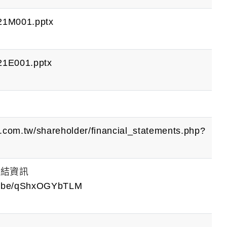
21M001.pptx
21E001.pptx
h.com.tw/shareholder/financial_statements.php?
連結資訊
tu.be/qShxOGYbTLM