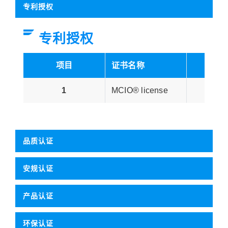
专利授权
专利授权
项目
证书名称
授证
1
MCIO® license
Amph
品质认证
安规认证
产品认证
环保认证