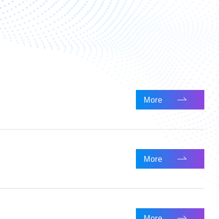
More
More
More