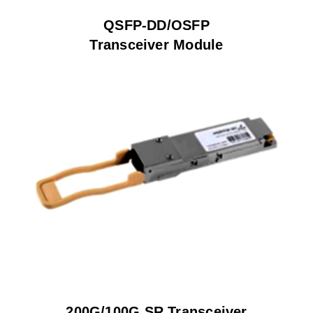
QSFP-DD/OSFP
Transceiver Module
200G/100G SR Transceiver