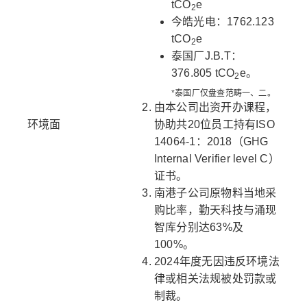
tCO
e
2
今皓光电：1762.123
tCO
e
2
泰国厂J.B.T：
376.805 tCO
e。
2
*泰国厂仅盘查范畴一、二。
由本公司出资开办课程，
环境面
协助共20位员工持有ISO
14064-1：2018（GHG
Internal Verifier level C）
证书。
南港子公司原物料当地采
购比率，勤天科技与涌现
智库分别达63%及
100%。
2024年度无因违反环境法
律或相关法规被处罚款或
制裁。