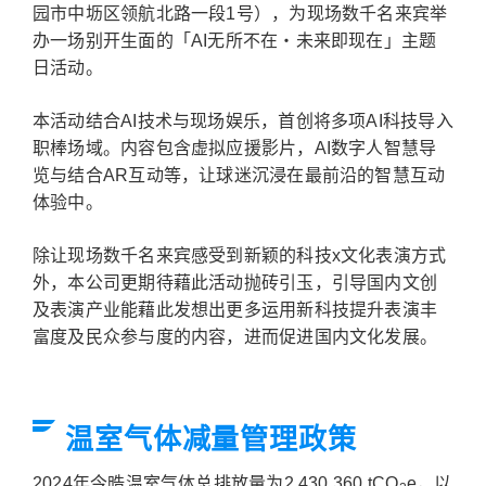
园市中坜区领航北路一段1号），为现场数千名来宾举
办一场别开生面的「AI无所不在・未来即现在」主题
日活动。
本活动结合AI技术与现场娱乐，首创将多项AI科技导入
职棒场域。内容包含虚拟应援影片，AI数字人智慧导
览与结合AR互动等，让球迷沉浸在最前沿的智慧互动
体验中。
除让现场数千名来宾感受到新颖的科技x文化表演方式
外，本公司更期待藉此活动抛砖引玉，引导国内文创
及表演产业能藉此发想出更多运用新科技提升表演丰
富度及民众参与度的内容，进而促进国内文化发展。
温室气体减量管理政策
2024年今晧温室气体总排放量为2,430.360 tCO
e，以