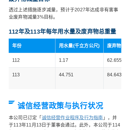
透过上述措施逐步减量，预计于2027年达成非有害事
业废弃物减量3%目标。
112年及113年每年用水量及废弃物总重量
年份
用水量(千立方公尺)
废弃物总重
112
1.17
62.655
113
44.751
84.643
诚信经营政策与执行状况
本公司已订定「
诚信经营作业程序及行为指南
」，并
于113年11月13日于董事会通过。此外，本公司于114